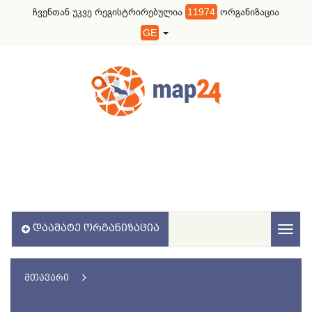
ჩვენთან უკვე რეგისტრირებულია
11974
ორგანიზაცია
GE
ᲓᲐᲐᲛᲐᲢᲔ ᲝᲠᲒᲐᲜᲘᲖᲐᲪᲘᲐ
Toggl
naviga
ᲛᲗᲐᲕᲐᲠᲘ