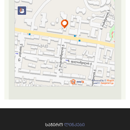
Powered by ©
Map24
and ©
Jumpstart.ge
ᲡᲐᲭᲘᲠᲝ
ᲚᲘᲜᲙᲔᲑᲘ