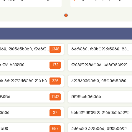
ᲑᲐᲜᲙᲔᲑᲘ, ᲤᲘᲜᲐᲜᲡᲔᲑᲘ, ᲓᲐᲖᲦᲕᲔᲕᲐ
1348
ᲑᲐᲠᲔᲑᲘ, ᲠᲔᲡᲢᲝᲠᲜᲔᲑᲘ, ᲒᲐᲠᲗᲝᲑᲐ
 ᲓᲐ ᲑᲐᲕᲨᲕᲘ
172
ᲓᲘᲞᲚᲝᲛᲐᲢᲘᲐ, ᲡᲐᲖᲝᲒᲐᲓᲝᲔᲑᲐ, ᲞᲝᲚᲘᲢᲘᲙᲐ
ᲙᲕᲔᲑᲘᲡ ᲞᲠᲝᲓᲣᲥᲢᲔᲑᲘ ᲓᲐ ᲡᲐᲡᲛᲔᲚᲔᲑᲘ
326
ᲙᲝᲛᲞᲘᲣᲢᲔᲠᲘ, ᲘᲜᲢᲔᲠᲜᲔᲢᲘ
ᲪᲘᲜᲐ
1142
ᲛᲝᲛᲡᲐᲮᲣᲠᲔᲑᲐ
ᲘᲒᲘᲐ
37
ᲡᲐᲮᲔᲚᲛᲬᲘᲤᲝ ᲓᲐᲬᲔ
ᲖᲛᲘ
657
ᲣᲫᲠᲐᲕᲘ ᲥᲝᲜᲔᲑᲐ, ᲛᲨᲔᲜᲔᲑᲚᲝᲑᲐ