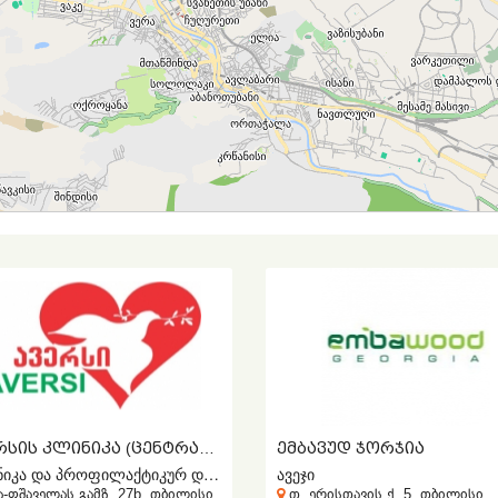
ᲐᲕᲔᲠᲡᲘᲡ ᲙᲚᲘᲜᲘᲙᲐ (ᲪᲔᲜᲢᲠᲐᲚᲣᲠᲘ ᲤᲘᲚᲘᲐᲚᲘ)
ᲔᲛᲑᲐᲕᲣᲓ ᲯᲝᲠᲯᲘᲐ
კლინიკა და პროფილაქტიკურ დიაგნოსტიკური ცენტრი
ავეჯი
ა-ფშაველას გამზ. 27b, თბილისი
თ. ერისთავის ქ. 5, თბილისი