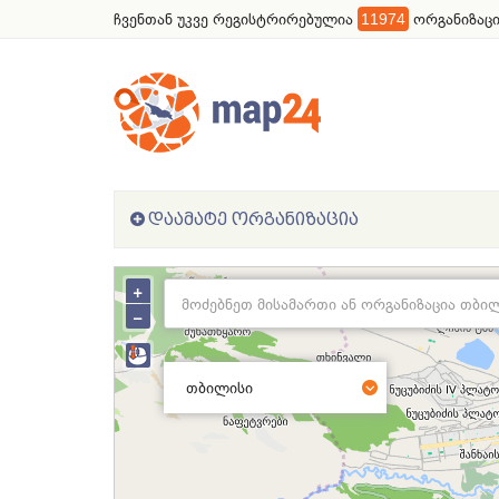
ჩვენთან უკვე რეგისტრირებულია
11974
ორგანიზაცი
ᲓᲐᲐᲛᲐᲢᲔ ᲝᲠᲒᲐᲜᲘᲖᲐᲪᲘᲐ
+
−
თბილისი