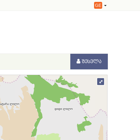
GE
ᲨᲔᲡᲕᲚᲐ
⤢