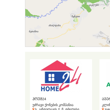
ᲰᲝᲣᲛ24
უძრავი ქონების კომპანია
ს. კანდელაკის ქ. 8, თბილისი
ვაჟ