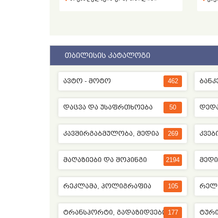
ᲗᲑᲘᲚᲘᲡᲘᲡ ᲙᲐᲢᲐᲚᲝᲒᲘ
ᲐᲕᲢᲝ - ᲛᲝᲢᲝ
462
ᲓᲐᲪᲕᲐ ᲓᲐ ᲣᲡᲐᲤᲠᲗᲮᲝᲔᲑᲐ
50
ᲓᲔᲓᲐ
ᲙᲐᲕᲨᲘᲠᲒᲐᲑᲛᲣᲚᲝᲑᲐ, ᲛᲔᲓᲘᲐ
269
ᲛᲐᲦᲐᲖᲘᲔᲑᲘ ᲓᲐ ᲨᲝᲞᲘᲜᲒᲘ
2194
ᲛᲔᲓᲘ
ᲠᲔᲙᲚᲐᲛᲐ, ᲞᲝᲚᲘᲒᲠᲐᲤᲘᲐ
105
ᲠᲔᲚ
ᲢᲠᲐᲜᲡᲞᲝᲠᲢᲘ, ᲒᲐᲓᲐᲖᲘᲓᲕᲔᲑᲘ
177
ᲢᲣᲠᲘ