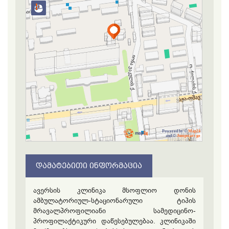
Powered by ©
Map24
and ©
Jumpstart.ge
ᲓᲐᲛᲐᲢᲔᲑᲘᲗᲘ ᲘᲜᲤᲝᲠᲛᲐᲪᲘᲐ
ავერსის კლინიკა მსოფლიო დონის
ამბულატორიულ-სტაციონარული ტიპის
მრავალპროფილიანი სამედიცინო-
პროფილაქტიკური დაწესებულებაა. კლინიკაში