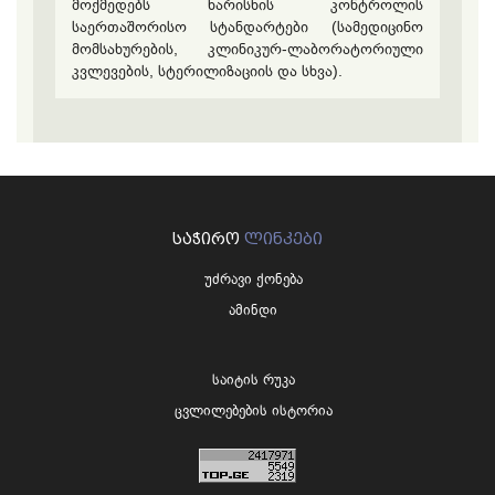
მოქმედებს ხარისხის კონტროლის
საერთაშორისო სტანდარტები (სამედიცინო
მომსახურების, კლინიკურ-ლაბორატორიული
კვლევების, სტერილიზაციის და სხვა).
ᲡᲐᲭᲘᲠᲝ
ᲚᲘᲜᲙᲔᲑᲘ
უძრავი ქონება
ამინდი
საიტის რუკა
ცვლილებების ისტორია