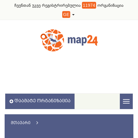
ჩვენთან უკვე რეგისტრირებულია
11974
ორგანიზაცია
GE
ᲓᲐᲐᲛᲐᲢᲔ ᲝᲠᲒᲐᲜᲘᲖᲐᲪᲘᲐ
Toggl
naviga
ᲛᲗᲐᲕᲐᲠᲘ