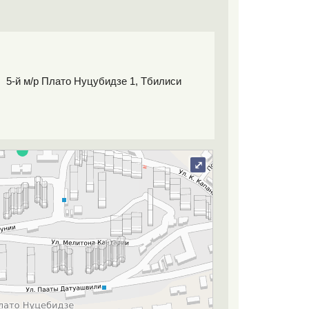
5-й м/р Плато Hуцубидзе 1, Тбилиси
⤢