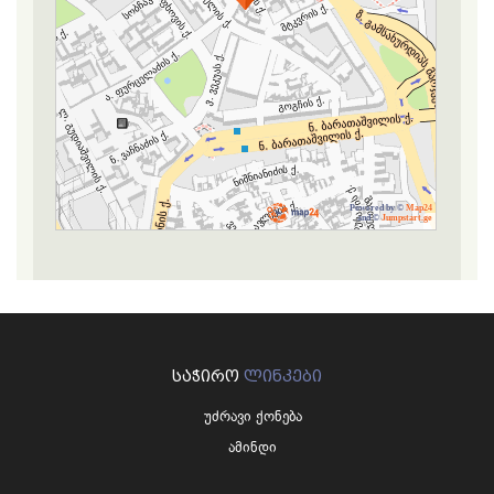
Powered by ©
Map24
and ©
Jumpstart.ge
ᲡᲐᲭᲘᲠᲝ
ᲚᲘᲜᲙᲔᲑᲘ
უძრავი ქონება
ამინდი