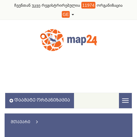
ჩვენთან უკვე რეგისტრირებულია
11974
ორგანიზაცია
GE
ᲓᲐᲐᲛᲐᲢᲔ ᲝᲠᲒᲐᲜᲘᲖᲐᲪᲘᲐ
Toggl
naviga
ᲛᲗᲐᲕᲐᲠᲘ