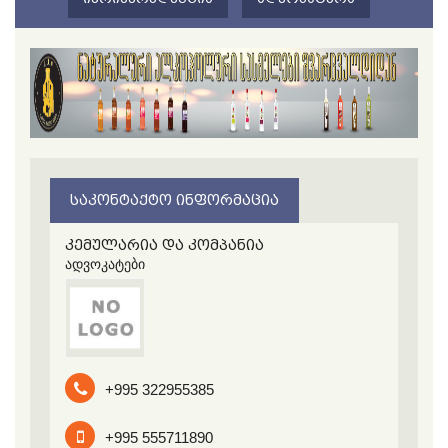
ᲡᲐᲙᲝᲜᲢᲐᲥᲢᲝ ᲘᲜᲤᲝᲠᲛᲐᲪᲘᲐ
კემულარია და კომპანია
ადვოკატები
+995 322955385
+995 555711890