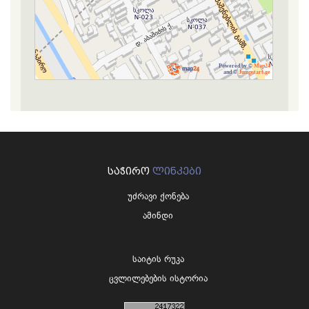
Powered by ©
Map24
and ©
Jumpstart.ge
ᲡᲐᲭᲘᲠᲝ
ᲚᲘᲜᲙᲔᲑᲘ
უძრავი ქონება
ამინდი
საიტის რუკა
ცვლილებების ისტორია