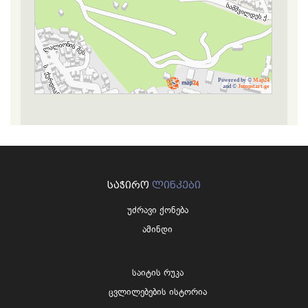
Powered by ©
Map24
and ©
Jumpstart.ge
ᲡᲐᲭᲘᲠᲝ
ᲚᲘᲜᲙᲔᲑᲘ
უძრავი ქონება
ამინდი
საიტის რუკა
ცვლილებების ისტორია