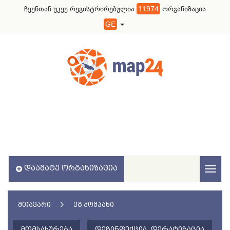
ჩვენთან უკვე რეგისტრირებულია
11974
ორგანიზაცია
GE
ᲓᲐᲐᲛᲐᲢᲔ ᲝᲠᲒᲐᲜᲘᲖᲐᲪᲘᲐ
Toggl
naviga
ᲛᲗᲐᲕᲐᲠᲘ
ᲕᲒ ᲙᲝᲛᲞᲐᲜᲘ
ᲛᲝᲛᲡᲐᲮᲣᲠᲔᲑᲐ
ᲓᲔᲖᲘᲜᲤᲔᲥᲪᲘᲐ, ᲓᲔᲠᲐᲢᲘᲖᲐᲪᲘᲐ