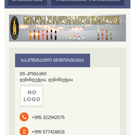
ᲡᲐᲙᲝᲜᲢᲐᲥᲢᲝ ᲘᲜᲤᲝᲠᲛᲐᲪᲘᲐ
ვგ კომპანი
დეზინფექცია, დეზინსექცია
+995 322942575
+995 577418818