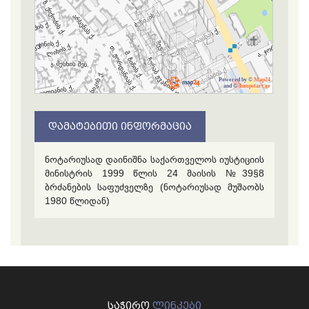
Powered by ©
Map24
and ©
Jumpstart.ge
ᲓᲐᲛᲐᲢᲔᲑᲘᲗᲘ ᲘᲜᲤᲝᲠᲛᲐᲪᲘᲐ
ნოტარიუსად დაინიშნა საქართველოს იუსტიციის
მინისტრის 1999 წლის 24 მაისის №39§8
ბრძანების საფუძველზე (ნოტარიუსად მუშაობს
1980 წლიდან)
ᲡᲐᲭᲘᲠᲝ
ᲚᲘᲜᲙᲔᲑᲘ