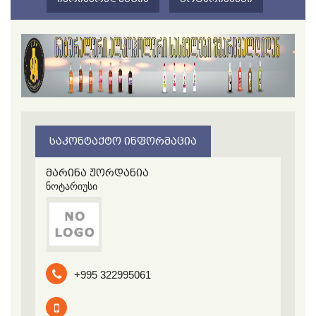
ᲡᲐᲙᲝᲜᲢᲐᲥᲢᲝ ᲘᲜᲤᲝᲠᲛᲐᲪᲘᲐ
მარინა ჟორდანია
ნოტარიუსი
+995 322995061