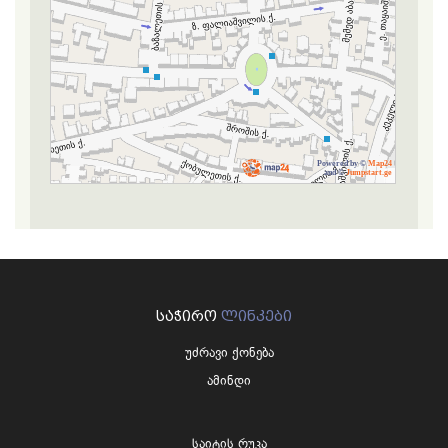
Powered by ©
Map24
and ©
Jumpstart.ge
ᲡᲐᲭᲘᲠᲝ
ᲚᲘᲜᲙᲔᲑᲘ
უძრავი ქონება
ამინდი
საიტის რუკა