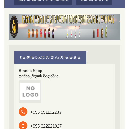
ᲡᲐᲙᲝᲜᲢᲐᲥᲢᲝ ᲘᲜᲤᲝᲠᲛᲐᲪᲘᲐ
Brands Shop
ტანსაცმლის მაღაზია
+995 551192233
+995 322221927