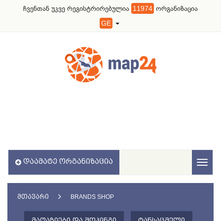
ჩვენთან უკვე რეგისტრირებულია
11974
ორგანიზაცია
GE
ᲓᲐᲐᲛᲐᲢᲔ ᲝᲠᲒᲐᲜᲘᲖᲐᲪᲘᲐ
Toggl
naviga
ᲛᲗᲐᲕᲐᲠᲘ
BRANDS SHOP
ᲛᲐᲦᲐᲖᲘᲔᲑᲘ ᲓᲐ ᲨᲝᲞᲘᲜᲒᲘ
ᲢᲐᲜᲡᲐᲪᲛᲔᲚᲘ