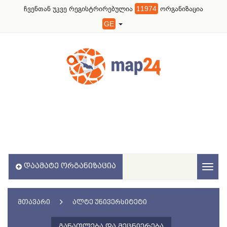
ჩვენთან უკვე რეგისტრირებულია
11974
ორგანიზაცია
GE
ᲓᲐᲐᲛᲐᲢᲔ ᲝᲠᲒᲐᲜᲘᲖᲐᲪᲘᲐ
Toggl
naviga
ᲛᲗᲐᲕᲐᲠᲘ
ᲐᲚᲢᲔ ᲣᲜᲘᲕᲔᲠᲡᲘᲢᲔᲢᲘ
ᲒᲐᲜᲐᲗᲚᲔᲑᲐ ᲓᲐ ᲛᲔᲪᲜᲘᲔᲠᲔᲑᲐ