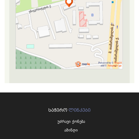
Powered by ©
Map24
and ©
Jumpstart.ge
ᲡᲐᲭᲘᲠᲝ
ᲚᲘᲜᲙᲔᲑᲘ
უძრავი ქონება
ამინდი