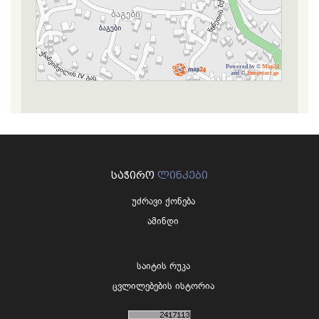
Powered by ©
Map24
and ©
Jumpstart.ge
ᲡᲐᲭᲘᲠᲝ
ᲚᲘᲜᲙᲔᲑᲘ
უძრავი ქონება
ამინდი
საიტის რუკა
ცვლილებების ისტორია