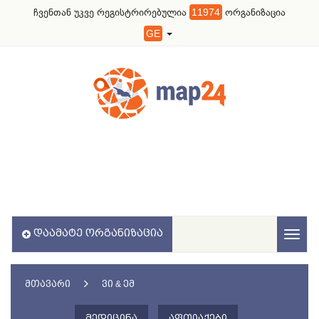
ჩვენთან უკვე რეგისტრირებულია
11974
ორგანიზაცია
GE
ᲓᲐᲐᲛᲐᲢᲔ ᲝᲠᲒᲐᲜᲘᲖᲐᲪᲘᲐ
Toggl
naviga
ᲛᲗᲐᲕᲐᲠᲘ
ᲕᲘ & ᲔᲛ
ᲛᲔᲓᲘᲪᲘᲜᲐ
ᲐᲤᲗᲘᲐᲥᲔᲑᲘ