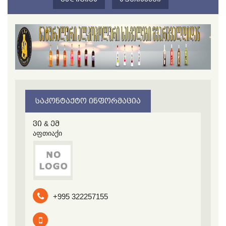
ᲡᲐᲙᲝᲜᲢᲐᲥᲢᲝ ᲘᲜᲤᲝᲠᲛᲐᲪᲘᲐ
ვი & ემ
აფთიაქი
+995 322257155