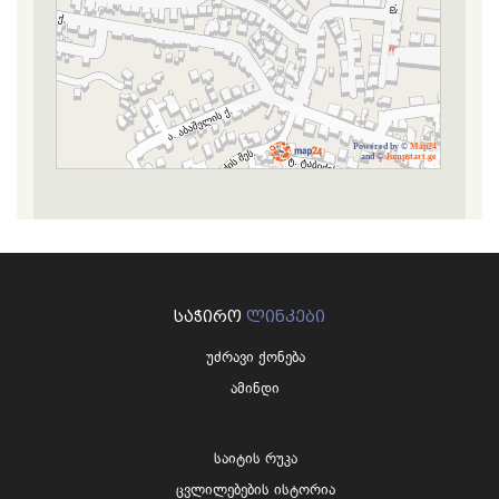
Powered by ©
Map24
and ©
Jumpstart.ge
ᲡᲐᲭᲘᲠᲝ
ᲚᲘᲜᲙᲔᲑᲘ
უძრავი ქონება
ამინდი
საიტის რუკა
ცვლილებების ისტორია