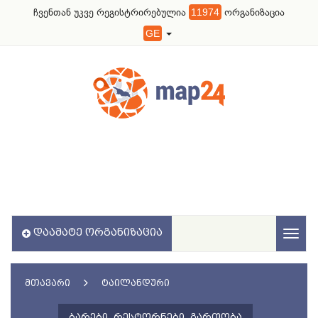
ჩვენთან უკვე რეგისტრირებულია
11974
ორგანიზაცია
GE
ᲓᲐᲐᲛᲐᲢᲔ ᲝᲠᲒᲐᲜᲘᲖᲐᲪᲘᲐ
Toggl
naviga
ᲛᲗᲐᲕᲐᲠᲘ
ᲢᲐᲘᲚᲐᲜᲓᲣᲠᲘ
ᲑᲐᲠᲔᲑᲘ, ᲠᲔᲡᲢᲝᲠᲜᲔᲑᲘ, ᲒᲐᲠᲗᲝᲑᲐ