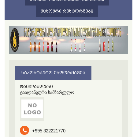
ᲣᲪᲮᲝᲣᲠᲘ ᲠᲔᲡᲢᲝᲠᲜᲔᲑᲘ
ᲡᲐᲙᲝᲜᲢᲐᲥᲢᲝ ᲘᲜᲤᲝᲠᲛᲐᲪᲘᲐ
ტაილანდური
ტაილანდური სამზარეულო
+995 322221770