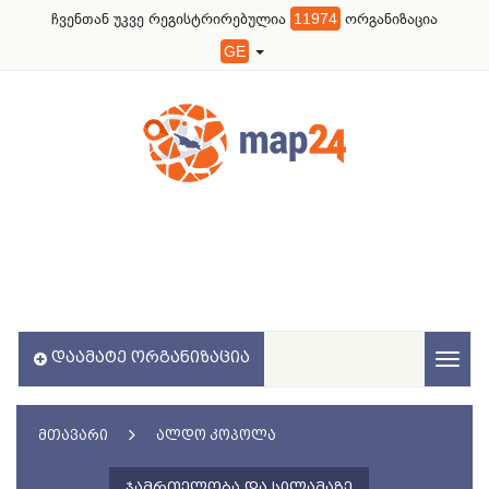
ჩვენთან უკვე რეგისტრირებულია
11974
ორგანიზაცია
GE
ᲓᲐᲐᲛᲐᲢᲔ ᲝᲠᲒᲐᲜᲘᲖᲐᲪᲘᲐ
Toggl
naviga
ᲛᲗᲐᲕᲐᲠᲘ
ᲐᲚᲓᲝ ᲙᲝᲞᲝᲚᲐ
ᲯᲐᲛᲠᲗᲔᲚᲝᲑᲐ ᲓᲐ ᲡᲘᲚᲐᲛᲐᲖᲔ