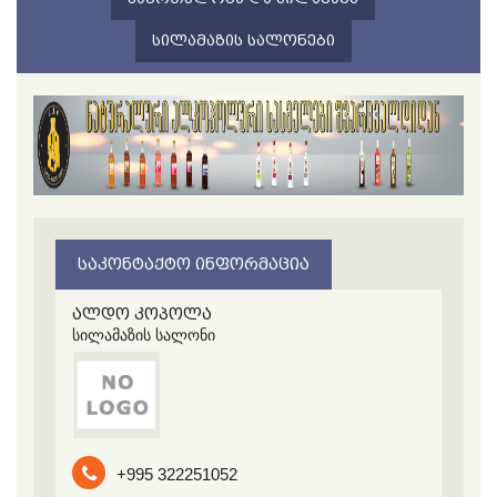
ᲡᲘᲚᲐᲛᲐᲖᲘᲡ ᲡᲐᲚᲝᲜᲔᲑᲘ
ᲡᲐᲙᲝᲜᲢᲐᲥᲢᲝ ᲘᲜᲤᲝᲠᲛᲐᲪᲘᲐ
ალდო კოპოლა
სილამაზის სალონი
+995 322251052