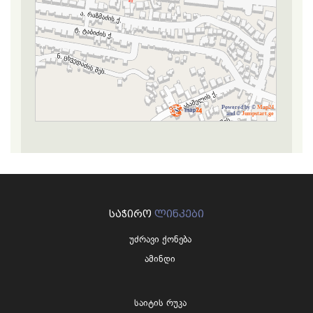
Powered by ©
Map24
and ©
Jumpstart.ge
ᲡᲐᲭᲘᲠᲝ
ᲚᲘᲜᲙᲔᲑᲘ
უძრავი ქონება
ამინდი
საიტის რუკა