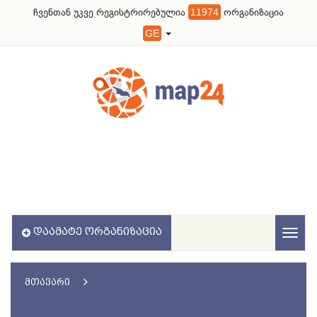
ჩვენთან უკვე რეგისტრირებულია
11974
ორგანიზაცია
GE
ᲓᲐᲐᲛᲐᲢᲔ ᲝᲠᲒᲐᲜᲘᲖᲐᲪᲘᲐ
Toggl
naviga
ᲛᲗᲐᲕᲐᲠᲘ