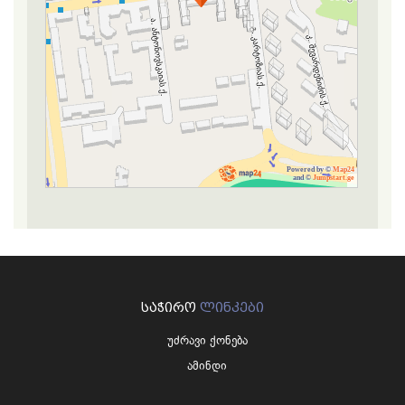
Powered by ©
Map24
and ©
Jumpstart.ge
ᲡᲐᲭᲘᲠᲝ
ᲚᲘᲜᲙᲔᲑᲘ
უძრავი ქონება
ამინდი