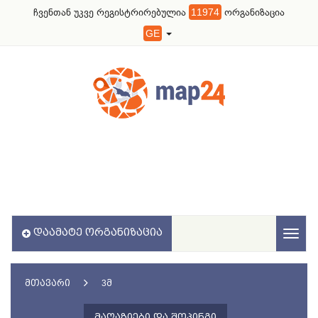
ჩვენთან უკვე რეგისტრირებულია
11974
ორგანიზაცია
GE
ᲓᲐᲐᲛᲐᲢᲔ ᲝᲠᲒᲐᲜᲘᲖᲐᲪᲘᲐ
Toggl
naviga
ᲛᲗᲐᲕᲐᲠᲘ
3Მ
ᲛᲐᲦᲐᲖᲘᲔᲑᲘ ᲓᲐ ᲨᲝᲞᲘᲜᲒᲘ