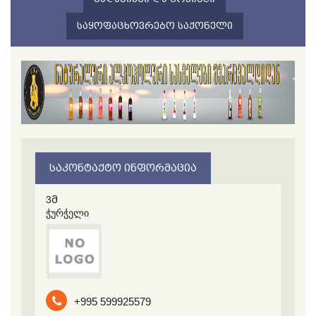
ᲡᲐᲧᲝᲤᲐᲪᲮᲝᲕᲠᲔᲑᲝ ᲡᲐᲥᲝᲜᲔᲚᲘ
ᲡᲐᲙᲝᲜᲢᲐᲥᲢᲝ ᲘᲜᲤᲝᲠᲛᲐᲪᲘᲐ
3მ
ჭურჭელი
+995 599925579