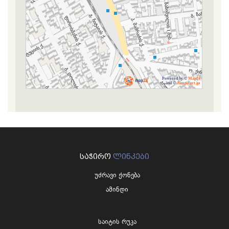
Powered by ©
Map24
and ©
Jumpstart.ge
ᲡᲐᲭᲘᲠᲝ
ᲚᲘᲜᲙᲔᲑᲘ
უძრავი ქონება
ამინდი
საიტის რუკა