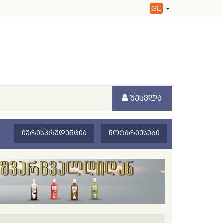
GE
ᲨᲔᲡᲕᲚᲐ
ᲘᲣᲠᲘᲡᲞᲠᲣᲓᲔᲜᲪᲘᲐ
ᲜᲝᲢᲐᲠᲘᲣᲡᲔᲑᲘ