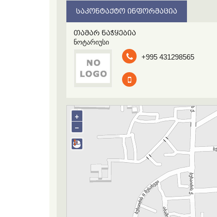
ᲡᲐᲙᲝᲜᲢᲐᲥᲢᲝ ᲘᲜᲤᲝᲠᲛᲐᲪᲘᲐ
თამარ ნაჭყებია
ნოტარიუსი
+995 431298565
+
−