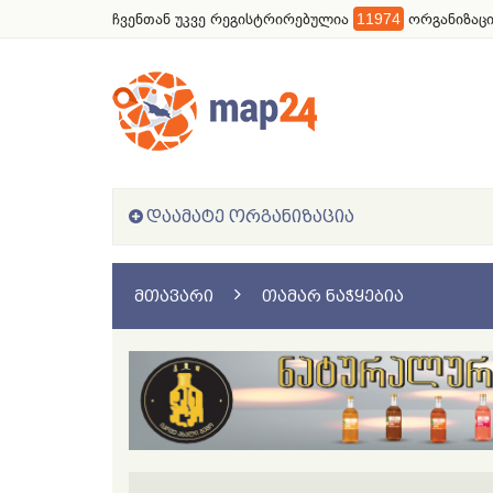
ჩვენთან უკვე რეგისტრირებულია
11974
ორგანიზაცი
ᲓᲐᲐᲛᲐᲢᲔ ᲝᲠᲒᲐᲜᲘᲖᲐᲪᲘᲐ
ᲛᲗᲐᲕᲐᲠᲘ
ᲗᲐᲛᲐᲠ ᲜᲐᲭᲧᲔᲑᲘᲐ