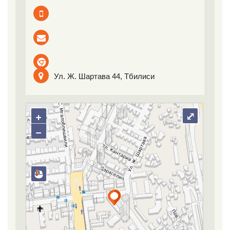
Ул. Ж. Шартава 44, Тбилиси
+
⤢
−