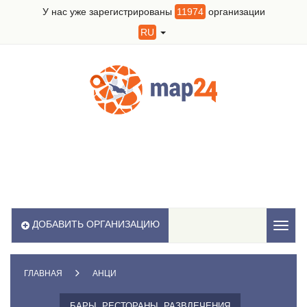
У нас уже зарегистрированы
11974
организации
RU
ДОБАВИТЬ ОРГАНИЗАЦИЮ
Toggl
naviga
ГЛАВНАЯ
АНЦИ
БАРЫ, РЕСТОРАНЫ, РАЗВЛЕЧЕНИЯ