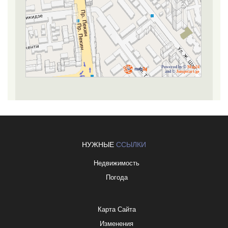
Powered by ©
Map24
and ©
Jumpstart.ge
НУЖНЫЕ
ССЫЛКИ
Недвижимость
Погода
Карта Сайта
Изменения