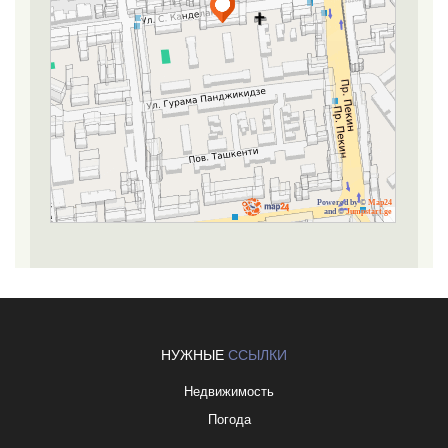
Powered by ©
Map24
and ©
Jumpstart.ge
НУЖНЫЕ
ССЫЛКИ
Недвижимость
Погода