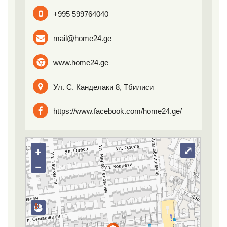
+995 599764040
mail@home24.ge
www.home24.ge
Ул. С. Канделаки 8, Тбилиси
https://www.facebook.com/home24.ge/
+
⤢
−