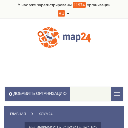
У нас уже зарегистрированы
11974
организации
RU
ДОБАВИТЬ ОРГАНИЗАЦИЮ
Toggl
naviga
ГЛАВНАЯ
ХОУМ24
НЕДВИЖИМОСТЬ, СТРОИТЕЛЬСТВО