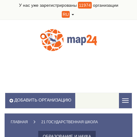
У нас уже зарегистрированы
11974
организации
RU
ДОБАВИТЬ ОРГАНИЗАЦИЮ
Toggl
naviga
ГЛАВНАЯ
21 ГОСУДАРСТВЕННАЯ ШКОЛА
ОБРАЗОВАНИЕ И НАУКА