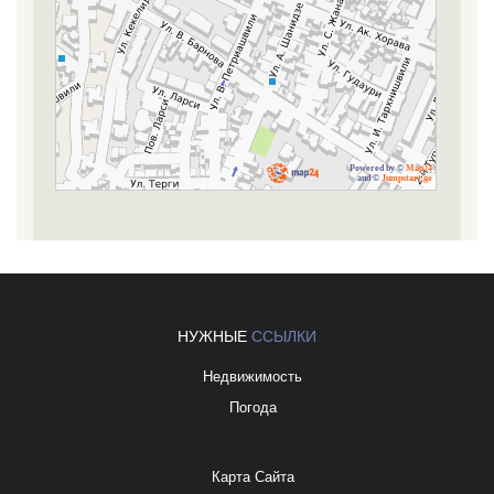
Powered by ©
Map24
and ©
Jumpstart.ge
НУЖНЫЕ
ССЫЛКИ
Недвижимость
Погода
Карта Сайта