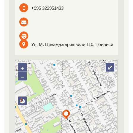
+995 322951433
Ул. М. Цинамдзгвришвили 110, Тбилиси
+
⤢
−