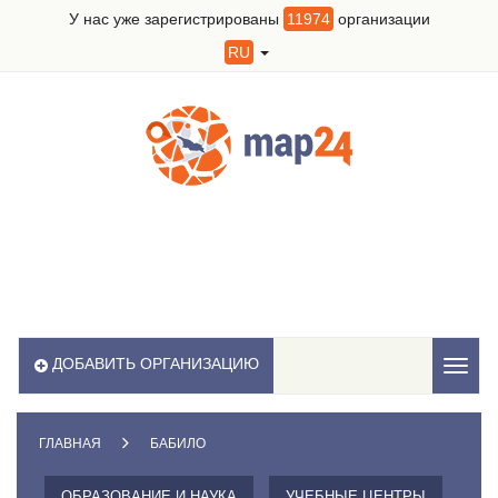
У нас уже зарегистрированы
11974
организации
RU
ДОБАВИТЬ ОРГАНИЗАЦИЮ
Toggl
naviga
ГЛАВНАЯ
БАБИЛО
ОБРАЗОВАНИЕ И НАУКА
УЧЕБНЫЕ ЦЕНТРЫ