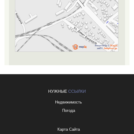
Powered by ©
Map24
and ©
Jumpstart.ge
НУЖНЫЕ
ССЫЛКИ
Недвижимость
Погода
Карта Сайта