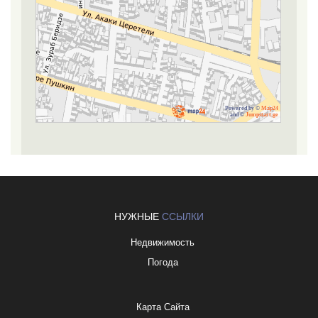
Powered by ©
Map24
and ©
Jumpstart.ge
НУЖНЫЕ
ССЫЛКИ
Недвижимость
Погода
Карта Сайта